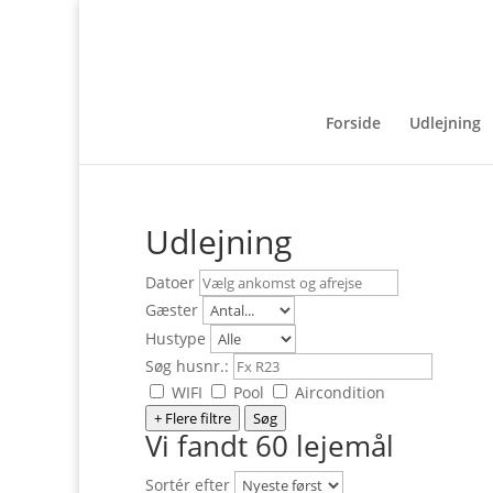
Forside
Udlejning
Udlejning
Datoer
Gæster
Hustype
Søg husnr.:
WIFI
Pool
Aircondition
+ Flere filtre
Søg
Vi fandt 60 lejemål
Sortér efter