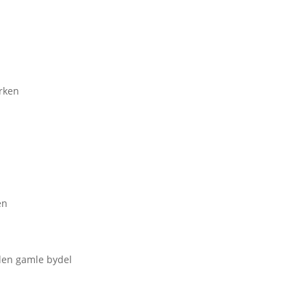
irken
en
den gamle bydel