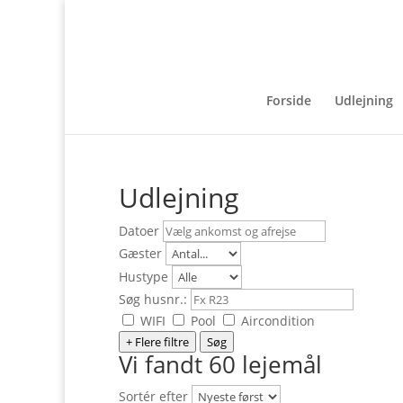
Forside
Udlejning
Udlejning
Datoer
Gæster
Hustype
Søg husnr.:
WIFI
Pool
Aircondition
+ Flere filtre
Søg
Vi fandt 60 lejemål
Sortér efter