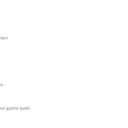
irken
en
den gamle bydel