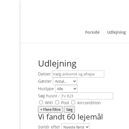
Forside
Udlejning
Udlejning
Datoer
Gæster
Hustype
Søg husnr.:
WIFI
Pool
Aircondition
+ Flere filtre
Søg
Vi fandt 60 lejemål
Sortér efter