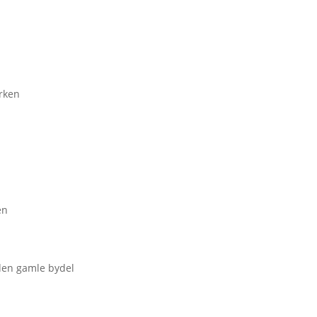
irken
en
den gamle bydel