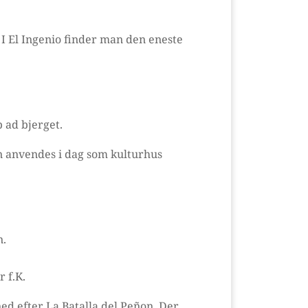
 I El Ingenio finder man den eneste
p ad bjerget.
en anvendes i dag som kulturhus
n.
 f.K.
ed efter La Batalla del Peñon. Der