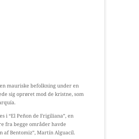
 den mauriske befolkning under en
tede sig oprøret mod de kristne, som
arquía.
s i “El Peñon de Frigiliana”, en
rere fra begge områder havde
n af Bentomiz”, Martín Alguacíl.