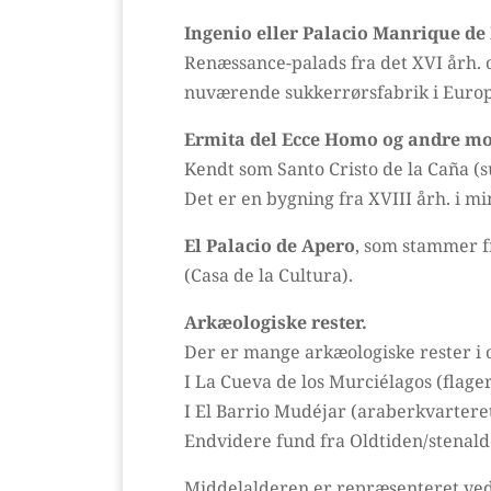
Ingenio eller Palacio Manrique de
Renæssance-palads fra det XVI årh. o
nuværende sukkerrørsfabrik i Europ
Ermita del Ecce Homo og andre 
Kendt som Santo Cristo de la Caña (s
Det er en bygning fra XVIII årh. i mi
El Palacio de Apero
, som stammer f
(Casa de la Cultura).
Arkæologiske rester.
Der er mange arkæologiske rester i o
I La Cueva de los Murciélagos (flage
I El Barrio Mudéjar (araberkvarteret
Endvidere fund fra Oldtiden/stenalde
Middelalderen er repræsenteret ved 