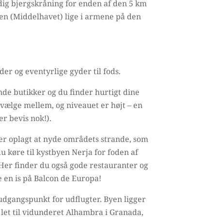
ig bjergskråning for enden af den 5 km
jen (Middelhavet) lige i armene på den
er og eventyrlige gyder til fods.
de butikker og du finder hurtigt dine
t vælge mellem, og niveauet er højt – en
er bevis nok!).
 er oplagt at nyde områdets strande, som
u køre til kystbyen Nerja for foden af
 Her finder du også gode restauranter og
 en is på Balcon de Europa!
t udgangspunkt for udflugter. Byen ligger
let til vidunderet Alhambra i Granada,