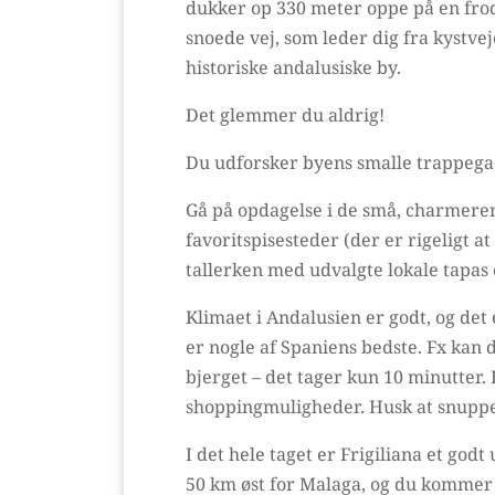
dukker op 330 meter oppe på en frod
snoede vej, som leder dig fra kystve
historiske andalusiske by.
Det glemmer du aldrig!
Du udforsker byens smalle trappegad
Gå på opdagelse i de små, charmeren
favoritspisesteder (der er rigeligt a
tallerken med udvalgte lokale tapas 
Klimaet i Andalusien er godt, og det
er nogle af Spaniens bedste. Fx kan d
bjerget – det tager kun 10 minutter.
shoppingmuligheder. Husk at snuppe
I det hele taget er Frigiliana et god
50 km øst for Malaga, og du kommer 