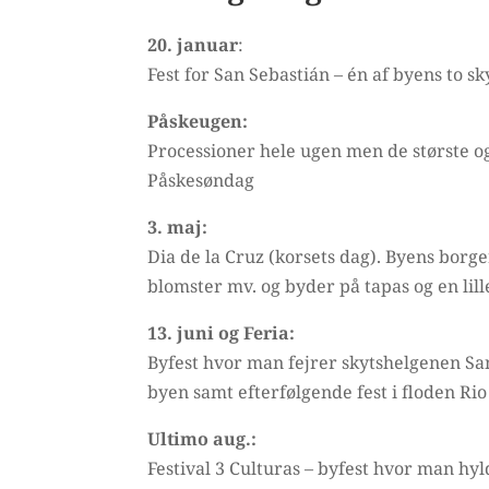
20. januar
:
Fest for San Sebastián – én af byens to s
Påskeugen:
Processioner hele ugen men de største og
Påskesøndag
3. maj:
Dia de la Cruz (korsets dag). Byens borg
blomster mv. og byder på tapas og en lill
13. juni og Feria:
Byfest hvor man fejrer skytshelgenen Sa
byen samt efterfølgende fest i floden R
Ultimo aug.:
Festival 3 Culturas – byfest hvor man hy