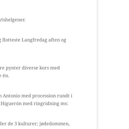
kytshelgener.
 flotteste Langfredag aften og
ere pynter diverse kors med
e én.
n Antonio med procession rundt i
io Higuerón med ringridning mv.
lder de 3 kulturer; jødedommen,