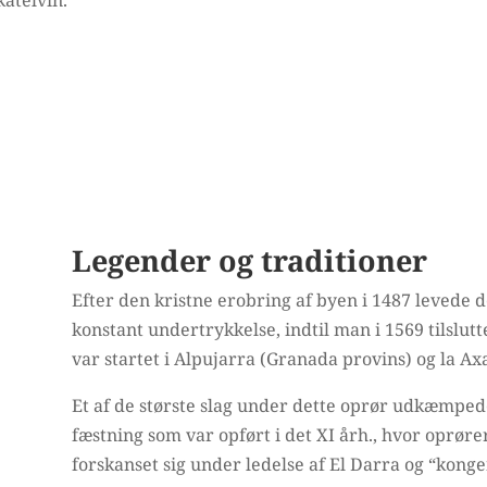
katelvin.
Legender og traditioner
Efter den kristne erobring af byen i 1487 levede
konstant undertrykkelse, indtil man i 1569 tilslut
var startet i Alpujarra (Granada provins) og la Ax
Et af de største slag under dette oprør udkæmpede
fæstning som var opført i det XI årh., hvor oprø
forskanset sig under ledelse af El Darra og “konge