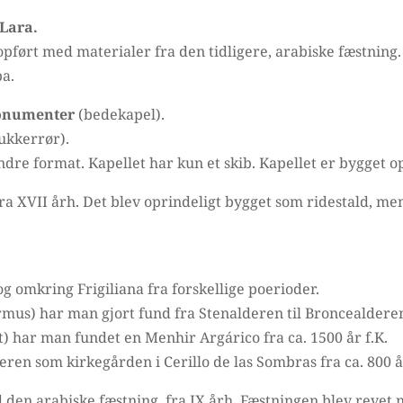
 Lara.
pført med materialer fra den tidligere, arabiske fæstning.
a.
monumenter
(bedekapel).
ukkerrør).
ndre format. Kapellet har kun et skib. Kapellet er bygget o
ra XVII årh. Det blev oprindeligt bygget som ridestald, m
g omkring Frigiliana fra forskellige poerioder.
rmus) har man gjort fund fra Stenalderen til Broncealdere
) har man fundet en Menhir Argárico fra ca. 1500 år f.K.
ren som kirkegården i Cerillo de las Sombras fra ca. 800 år
den arabiske fæstning, fra IX årh. Fæstningen blev revet n