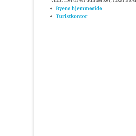
vildt. Hertil en udmærket, lokal mos
Byens hjemmeside
Turistkontor